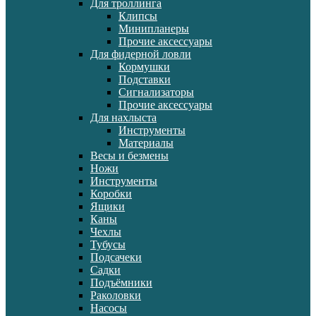
Для троллинга
Клипсы
Минипланеры
Прочие аксессуары
Для фидерной ловли
Кормушки
Подставки
Сигнализаторы
Прочие аксессуары
Для нахлыста
Инструменты
Материалы
Весы и безмены
Ножи
Инструменты
Коробки
Ящики
Каны
Чехлы
Тубусы
Подсачеки
Садки
Подъёмники
Раколовки
Насосы