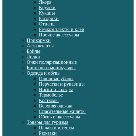
Якоря
Кружки
Куканы
Багорики
Отцепы
Ремкомплекты и клеи
Прочие аксессуары
Прикормки
Аттрактанты
Бойлы
Лодки
Очки поляризационные
Бинокли и монокуляры
Одежда и обувь
Головные уборы
Перчатки и рукавицы
Носки и гольфы
Термобелье
Костюмы
Верхняя одежда
Спасательные жилеты
Обувь и аксессуары
Товары для туризма
Палатки и тенты
Рюкзаки