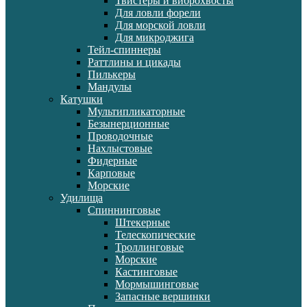
Твистеры и виброхвосты
Для ловли форели
Для морской ловли
Для микроджига
Тейл-спиннеры
Раттлины и цикады
Пилькеры
Мандулы
Катушки
Мультипликаторные
Безынерционные
Проводочные
Нахлыстовые
Фидерные
Карповые
Морские
Удилища
Спиннинговые
Штекерные
Телескопические
Троллинговые
Морские
Кастинговые
Мормышинговые
Запасные вершинки