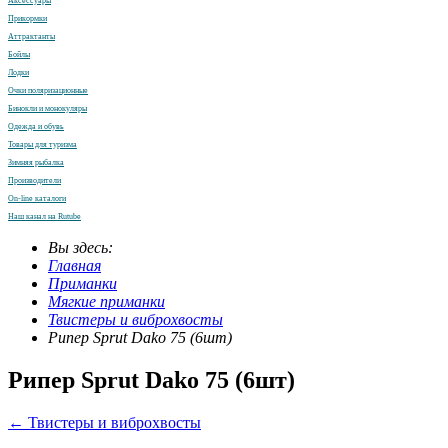
Аксессуары
Прикормки
Аттрактанты
Бойлы
Лодки
Очки поляризационные
Бинокли и монокуляры
Одежда и обувь
Товары для туризма
Зимняя рыбалка
Производители
On-line каталоги
Наш канал на Rutube
Вы здесь:
Главная
Приманки
Мягкие приманки
Твистеры и виброхвосты
Рипер Sprut Dako 75 (6шт)
Рипер Sprut Dako 75 (6шт)
← Твистеры и виброхвосты