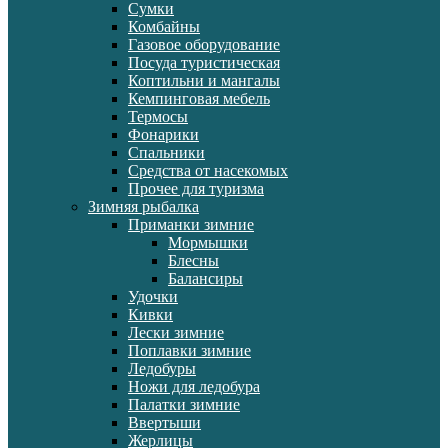
Сумки
Комбайны
Газовое оборудование
Посуда туристическая
Коптильни и мангалы
Кемпинговая мебель
Термосы
Фонарики
Спальники
Средства от насекомых
Прочее для туризма
Зимняя рыбалка
Приманки зимние
Мормышки
Блесны
Балансиры
Удочки
Кивки
Лески зимние
Поплавки зимние
Ледобуры
Ножи для ледобура
Палатки зимние
Ввертыши
Жерлицы