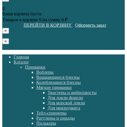
0
Ваша корзина пуста
Товаров в корзине
0
на сумму
0 ₽
ПЕРЕЙТИ В КОРЗИНУ
Оформить заказ
×
×
Главная
Каталог
Приманки
Воблеры
Вращающиеся блесны
Колеблющиеся блесны
Мягкие приманки
Твистеры и виброхвосты
Для ловли форели
Для морской ловли
Для микроджига
Тейл-спиннеры
Раттлины и цикады
Пилькеры