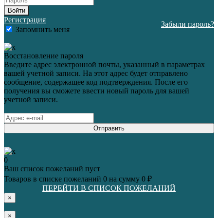
Войти
Регистрация
Забыли пароль?
Запомнить меня
Восстановление пароля
Введите адрес электронной почты, указанный в параметрах
вашей учетной записи. На этот адрес будет отправлено
сообщение, содержащее код подтверждения. После его
получения вы сможете ввести новый пароль для вашей
учетной записи.
Отправить
0
Ваш список пожеланий пуст
Товаров в списке пожеланий
0
на сумму
0 ₽
ПЕРЕЙТИ В СПИСОК ПОЖЕЛАНИЙ
×
×