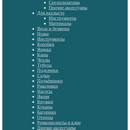
Сигнализаторы
Прочие аксессуары
Для нахлыста
Инструменты
Материалы
Весы и безмены
Ножи
Инструменты
Коробки
Ящики
Каны
Чехлы
Тубусы
Подсачеки
Садки
Подъёмники
Раколовки
Насосы
Якоря
Кружки
Куканы
Багорики
Отцепы
Ремкомплекты и клеи
Прочие аксессуары