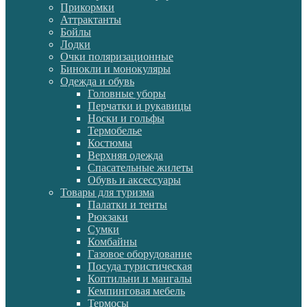
Прикормки
Аттрактанты
Бойлы
Лодки
Очки поляризационные
Бинокли и монокуляры
Одежда и обувь
Головные уборы
Перчатки и рукавицы
Носки и гольфы
Термобелье
Костюмы
Верхняя одежда
Спасательные жилеты
Обувь и аксессуары
Товары для туризма
Палатки и тенты
Рюкзаки
Сумки
Комбайны
Газовое оборудование
Посуда туристическая
Коптильни и мангалы
Кемпинговая мебель
Термосы