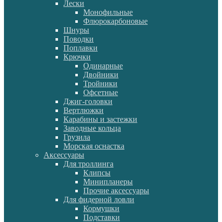
Лески
Монофильные
Флюрокарбоновые
Шнуры
Поводки
Поплавки
Крючки
Одинарные
Двойники
Тройники
Офсетные
Джиг-головки
Вертлюжки
Карабины и застежки
Заводные кольца
Грузила
Морская оснастка
Аксессуары
Для троллинга
Клипсы
Минипланеры
Прочие аксессуары
Для фидерной ловли
Кормушки
Подставки