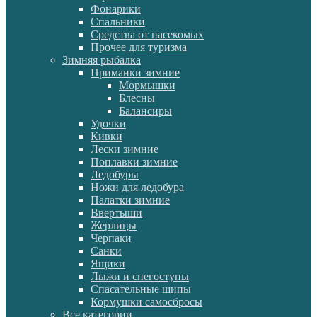
Фонарики
Спальники
Средства от насекомых
Прочее для туризма
Зимняя рыбалка
Приманки зимние
Мормышки
Блесны
Балансиры
Удочки
Кивки
Лески зимние
Поплавки зимние
Ледобуры
Ножи для ледобура
Палатки зимние
Ввертыши
Жерлицы
Черпаки
Санки
Ящики
Лыжи и снегоступы
Спасательные шипы
Кормушки самосбросы
Все категории