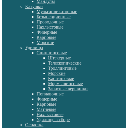
Мандулы
Катушки
Мультипликаторные
Безынерционные
Проводочные
Нахлыстовые
Фидерные
Карповые
Морские
Удилища
Спиннинговые
Штекерные
Телескопические
Троллинговые
Морские
Кастинговые
Мормышинговые
Запасные вершинки
Поплавочные
Фидерные
Карповые
Матчевые
Нахлыстовые
Удилище в сборе
Оснастка