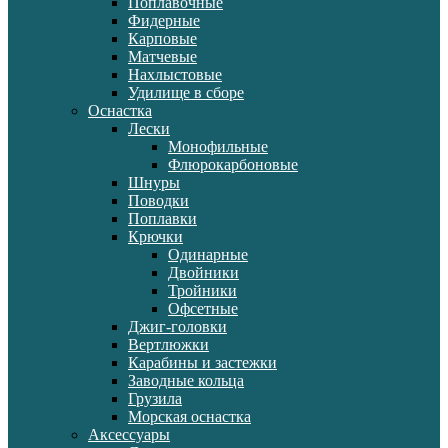
Поплавочные
Фидерные
Карповые
Матчевые
Нахлыстовые
Удилище в сборе
Оснастка
Лески
Монофильные
Флюрокарбоновые
Шнуры
Поводки
Поплавки
Крючки
Одинарные
Двойники
Тройники
Офсетные
Джиг-головки
Вертлюжки
Карабины и застежки
Заводные кольца
Грузила
Морская оснастка
Аксессуары