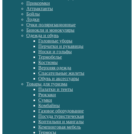
Прикормки
Аттрактанты
Бойлы
Лодки
Очки поляризационные
Бинокли и монокуляры
Одежда и обувь
Головные уборы
Перчатки и рукавицы
Носки и гольфы
Термобелье
Костюмы
Верхняя одежда
Спасательные жилеты
Обувь и аксессуары
Товары для туризма
Палатки и тенты
Рюкзаки
Сумки
Комбайны
Газовое оборудование
Посуда туристическая
Коптильни и мангалы
Кемпинговая мебель
Термосы