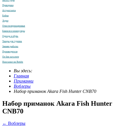
Аксессуары
Прикормки
Аттрактанты
Бойлы
Лодки
Очки поляризационные
Бинокли и монокуляры
Одежда и обувь
Товары для туризма
Зимняя рыбалка
Производители
On-line каталоги
Наш канал на Rutube
Вы здесь:
Главная
Приманки
Воблеры
Набор приманок Akara Fish Hunter CNB70
Набор приманок Akara Fish Hunter
CNB70
← Воблеры