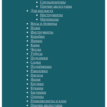
Сигнализаторы
Прочие аксессуары
Для нахлыста
Инструменты
Материалы
Весы и безмены
Ножи
Инструменты
Коробки
Ящики
Каны
Чехлы
Тубусы
Подсачеки
Садки
Подъёмники
Раколовки
Насосы
Якоря
Кружки
Куканы
Багорики
Отцепы
Ремкомплекты и клеи
Прочие аксессуары