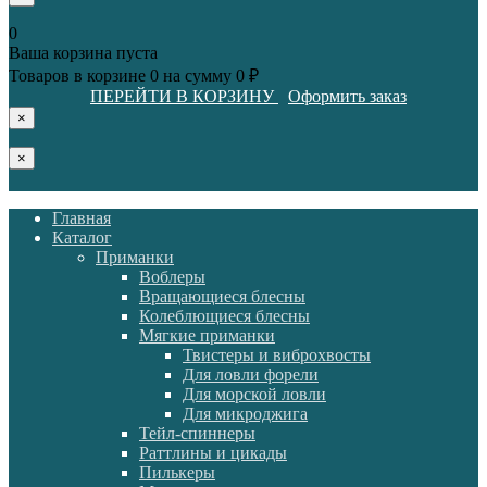
0
Ваша корзина пуста
Товаров в корзине
0
на сумму
0 ₽
ПЕРЕЙТИ В КОРЗИНУ
Оформить заказ
×
×
Главная
Каталог
Приманки
Воблеры
Вращающиеся блесны
Колеблющиеся блесны
Мягкие приманки
Твистеры и виброхвосты
Для ловли форели
Для морской ловли
Для микроджига
Тейл-спиннеры
Раттлины и цикады
Пилькеры