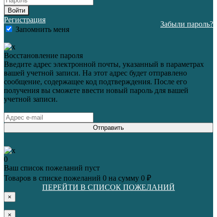
Войти
Регистрация
Забыли пароль?
Запомнить меня
Восстановление пароля
Введите адрес электронной почты, указанный в параметрах
вашей учетной записи. На этот адрес будет отправлено
сообщение, содержащее код подтверждения. После его
получения вы сможете ввести новый пароль для вашей
учетной записи.
Отправить
0
Ваш список пожеланий пуст
Товаров в списке пожеланий
0
на сумму
0 ₽
ПЕРЕЙТИ В СПИСОК ПОЖЕЛАНИЙ
×
×