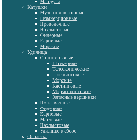
Мандулы
Катушки
Мультипликаторные
Безынерционные
Проводочные
Нахлыстовые
Фидерные
Карповые
Морские
Удилища
Спиннинговые
Штекерные
Телескопические
Троллинговые
Морские
Кастинговые
Мормышинговые
Запасные вершинки
Поплавочные
Фидерные
Карповые
Матчевые
Нахлыстовые
Удилище в сборе
Оснастка