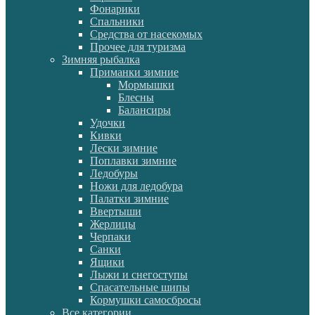
Фонарики
Спальники
Средства от насекомых
Прочее для туризма
Зимняя рыбалка
Приманки зимние
Мормышки
Блесны
Балансиры
Удочки
Кивки
Лески зимние
Поплавки зимние
Ледобуры
Ножи для ледобура
Палатки зимние
Ввертыши
Жерлицы
Черпаки
Санки
Ящики
Лыжи и снегоступы
Спасательные шипы
Кормушки самосбросы
Все категории