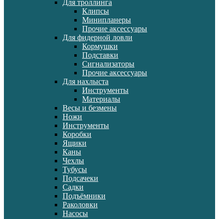
Для троллинга
Клипсы
Минипланеры
Прочие аксессуары
Для фидерной ловли
Кормушки
Подставки
Сигнализаторы
Прочие аксессуары
Для нахлыста
Инструменты
Материалы
Весы и безмены
Ножи
Инструменты
Коробки
Ящики
Каны
Чехлы
Тубусы
Подсачеки
Садки
Подъёмники
Раколовки
Насосы