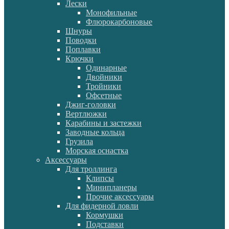
Лески
Монофильные
Флюрокарбоновые
Шнуры
Поводки
Поплавки
Крючки
Одинарные
Двойники
Тройники
Офсетные
Джиг-головки
Вертлюжки
Карабины и застежки
Заводные кольца
Грузила
Морская оснастка
Аксессуары
Для троллинга
Клипсы
Минипланеры
Прочие аксессуары
Для фидерной ловли
Кормушки
Подставки