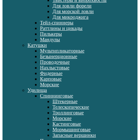
Твистеры и виброхвосты
Для ловли форели
Для морской ловли
Для микроджига
Тейл-спиннеры
Раттлины и цикады
Пилькеры
Мандулы
Катушки
Мультипликаторные
Безынерционные
Проводочные
Нахлыстовые
Фидерные
Карповые
Морские
Удилища
Спиннинговые
Штекерные
Телескопические
Троллинговые
Морские
Кастинговые
Мормышинговые
Запасные вершинки