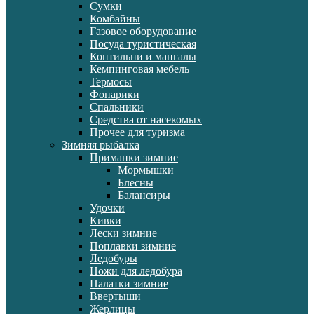
Сумки
Комбайны
Газовое оборудование
Посуда туристическая
Коптильни и мангалы
Кемпинговая мебель
Термосы
Фонарики
Спальники
Средства от насекомых
Прочее для туризма
Зимняя рыбалка
Приманки зимние
Мормышки
Блесны
Балансиры
Удочки
Кивки
Лески зимние
Поплавки зимние
Ледобуры
Ножи для ледобура
Палатки зимние
Ввертыши
Жерлицы