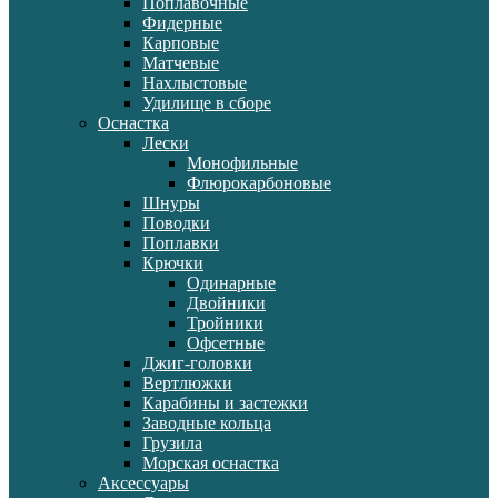
Поплавочные
Фидерные
Карповые
Матчевые
Нахлыстовые
Удилище в сборе
Оснастка
Лески
Монофильные
Флюрокарбоновые
Шнуры
Поводки
Поплавки
Крючки
Одинарные
Двойники
Тройники
Офсетные
Джиг-головки
Вертлюжки
Карабины и застежки
Заводные кольца
Грузила
Морская оснастка
Аксессуары