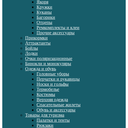
Якоря
Кружки
Куканы
Багорики
Отцепы
Ремкомплекты и клеи
Прочие аксессуары
Прикормки
Аттрактанты
Бойлы
Лодки
Очки поляризационные
Бинокли и монокуляры
Одежда и обувь
Головные уборы
Перчатки и рукавицы
Носки и гольфы
Термобелье
Костюмы
Верхняя одежда
Спасательные жилеты
Обувь и аксессуары
Товары для туризма
Палатки и тенты
Рюкзаки