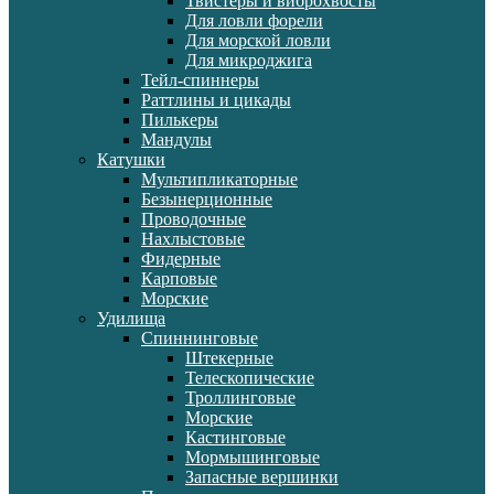
Твистеры и виброхвосты
Для ловли форели
Для морской ловли
Для микроджига
Тейл-спиннеры
Раттлины и цикады
Пилькеры
Мандулы
Катушки
Мультипликаторные
Безынерционные
Проводочные
Нахлыстовые
Фидерные
Карповые
Морские
Удилища
Спиннинговые
Штекерные
Телескопические
Троллинговые
Морские
Кастинговые
Мормышинговые
Запасные вершинки