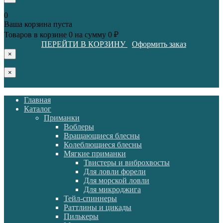
0
Ваша корзина пуста
Товаров в корзине
0
на сумму
0 ₽
ПЕРЕЙТИ В КОРЗИНУ
Оформить заказ
×
×
Главная
Каталог
Приманки
Воблеры
Вращающиеся блесны
Колеблющиеся блесны
Мягкие приманки
Твистеры и виброхвосты
Для ловли форели
Для морской ловли
Для микроджига
Тейл-спиннеры
Раттлины и цикады
Пилькеры