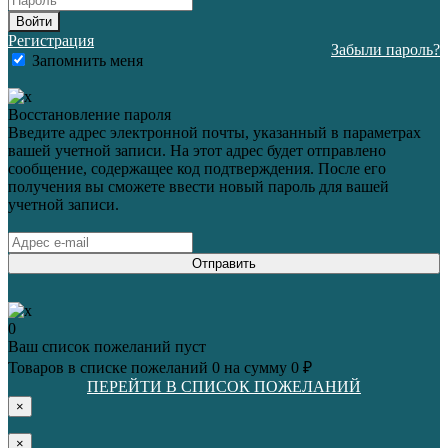
Войти
Регистрация
Забыли пароль?
Запомнить меня
Восстановление пароля
Введите адрес электронной почты, указанный в параметрах
вашей учетной записи. На этот адрес будет отправлено
сообщение, содержащее код подтверждения. После его
получения вы сможете ввести новый пароль для вашей
учетной записи.
Отправить
0
Ваш список пожеланий пуст
Товаров в списке пожеланий
0
на сумму
0 ₽
ПЕРЕЙТИ В СПИСОК ПОЖЕЛАНИЙ
×
×