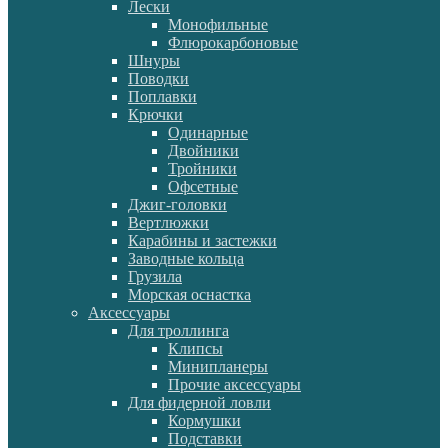
Лески
Монофильные
Флюрокарбоновые
Шнуры
Поводки
Поплавки
Крючки
Одинарные
Двойники
Тройники
Офсетные
Джиг-головки
Вертлюжки
Карабины и застежки
Заводные кольца
Грузила
Морская оснастка
Аксессуары
Для троллинга
Клипсы
Минипланеры
Прочие аксессуары
Для фидерной ловли
Кормушки
Подставки