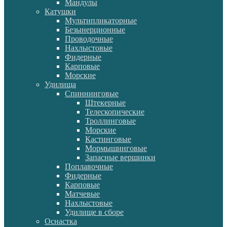
Мандулы
Катушки
Мультипликаторные
Безынерционные
Проводочные
Нахлыстовые
Фидерные
Карповые
Морские
Удилища
Спиннинговые
Штекерные
Телескопические
Троллинговые
Морские
Кастинговые
Мормышинговые
Запасные вершинки
Поплавочные
Фидерные
Карповые
Матчевые
Нахлыстовые
Удилище в сборе
Оснастка