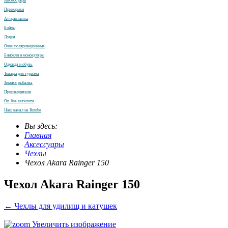
Аксессуары
Прикормки
Аттрактанты
Бойлы
Лодки
Очки поляризационные
Бинокли и монокуляры
Одежда и обувь
Товары для туризма
Зимняя рыбалка
Производители
On-line каталоги
Наш канал на Rutube
Вы здесь:
Главная
Аксессуары
Чехлы
Чехол Akara Rainger 150
Чехол Akara Rainger 150
← Чехлы для удилищ и катушек
Увеличить изображение