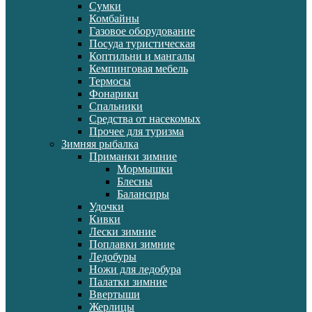
Сумки
Комбайны
Газовое оборудование
Посуда туристическая
Коптильни и мангалы
Кемпинговая мебель
Термосы
Фонарики
Спальники
Средства от насекомых
Прочее для туризма
Зимняя рыбалка
Приманки зимние
Мормышки
Блесны
Балансиры
Удочки
Кивки
Лески зимние
Поплавки зимние
Ледобуры
Ножи для ледобура
Палатки зимние
Ввертыши
Жерлицы