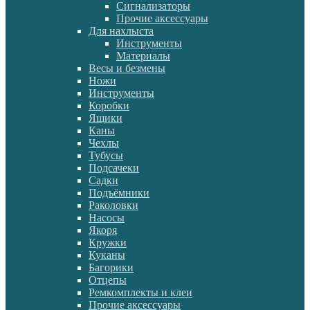
Сигнализаторы
Прочие аксессуары
Для нахлыста
Инструменты
Материалы
Весы и безмены
Ножи
Инструменты
Коробки
Ящики
Каны
Чехлы
Тубусы
Подсачеки
Садки
Подъёмники
Раколовки
Насосы
Якоря
Кружки
Куканы
Багорики
Отцепы
Ремкомплекты и клеи
Прочие аксессуары