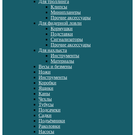
Для троллинга
Клипсы
Минипланеры
Прочие аксессуары
Для фидерной ловли
Кормушки
Подставки
Сигнализаторы
Прочие аксессуары
Для нахлыста
Инструменты
Материалы
Весы и безмены
Ножи
Инструменты
Коробки
Ящики
Каны
Чехлы
Тубусы
Подсачеки
Садки
Подъёмники
Раколовки
Насосы