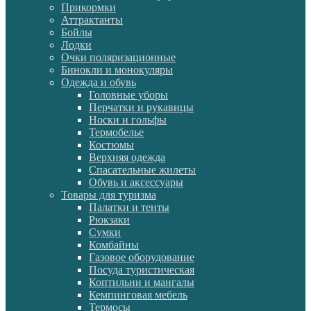
Прикормки
Аттрактанты
Бойлы
Лодки
Очки поляризационные
Бинокли и монокуляры
Одежда и обувь
Головные уборы
Перчатки и рукавицы
Носки и гольфы
Термобелье
Костюмы
Верхняя одежда
Спасательные жилеты
Обувь и аксессуары
Товары для туризма
Палатки и тенты
Рюкзаки
Сумки
Комбайны
Газовое оборудование
Посуда туристическая
Коптильни и мангалы
Кемпинговая мебель
Термосы