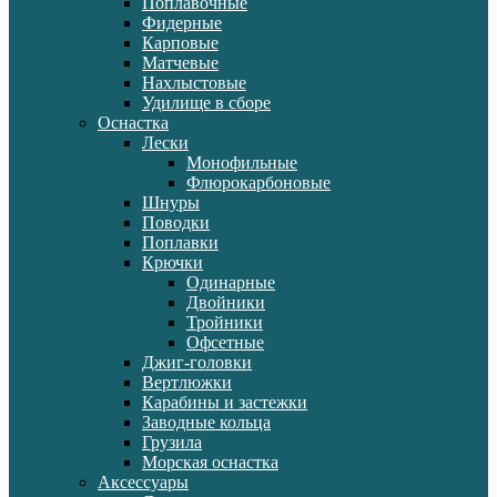
Поплавочные
Фидерные
Карповые
Матчевые
Нахлыстовые
Удилище в сборе
Оснастка
Лески
Монофильные
Флюрокарбоновые
Шнуры
Поводки
Поплавки
Крючки
Одинарные
Двойники
Тройники
Офсетные
Джиг-головки
Вертлюжки
Карабины и застежки
Заводные кольца
Грузила
Морская оснастка
Аксессуары