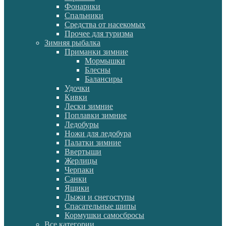
Фонарики
Спальники
Средства от насекомых
Прочее для туризма
Зимняя рыбалка
Приманки зимние
Мормышки
Блесны
Балансиры
Удочки
Кивки
Лески зимние
Поплавки зимние
Ледобуры
Ножи для ледобура
Палатки зимние
Ввертыши
Жерлицы
Черпаки
Санки
Ящики
Лыжи и снегоступы
Спасательные шипы
Кормушки самосбросы
Все категории