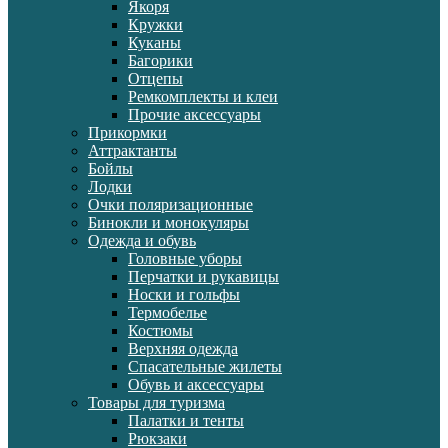
Якоря
Кружки
Куканы
Багорики
Отцепы
Ремкомплекты и клеи
Прочие аксессуары
Прикормки
Аттрактанты
Бойлы
Лодки
Очки поляризационные
Бинокли и монокуляры
Одежда и обувь
Головные уборы
Перчатки и рукавицы
Носки и гольфы
Термобелье
Костюмы
Верхняя одежда
Спасательные жилеты
Обувь и аксессуары
Товары для туризма
Палатки и тенты
Рюкзаки