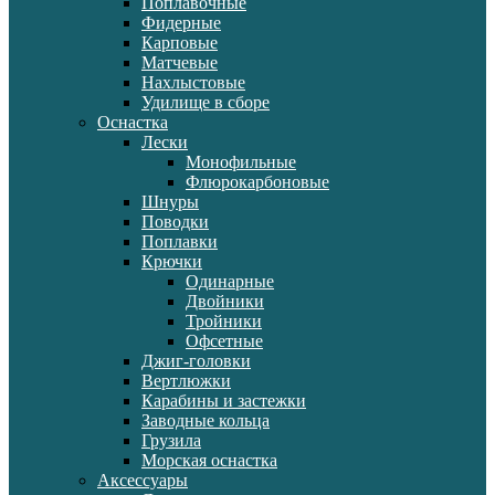
Поплавочные
Фидерные
Карповые
Матчевые
Нахлыстовые
Удилище в сборе
Оснастка
Лески
Монофильные
Флюрокарбоновые
Шнуры
Поводки
Поплавки
Крючки
Одинарные
Двойники
Тройники
Офсетные
Джиг-головки
Вертлюжки
Карабины и застежки
Заводные кольца
Грузила
Морская оснастка
Аксессуары