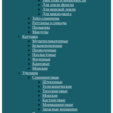
Твистеры и виброхвосты
Для ловли форели
Для морской ловли
Для микроджига
Тейл-спиннеры
Раттлины и цикады
Пилькеры
Мандулы
Катушки
Мультипликаторные
Безынерционные
Проводочные
Нахлыстовые
Фидерные
Карповые
Морские
Удилища
Спиннинговые
Штекерные
Телескопические
Троллинговые
Морские
Кастинговые
Мормышинговые
Запасные вершинки