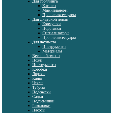
Для троллинга
Клипсы
Минипланеры
Прочие аксессуары
Для фидерной ловли
Кормушки
Подставки
Сигнализаторы
Прочие аксессуары
Для нахлыста
Инструменты
Материалы
Весы и безмены
Ножи
Инструменты
Коробки
Ящики
Каны
Чехлы
Тубусы
Подсачеки
Садки
Подъёмники
Раколовки
Насосы