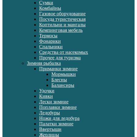
Сумки
Комбайны
Газовое оборудование
Посуда туристическая
Коптильни и мангалы
Кемпинговая мебель
Термосы
Фонарики
Спальники
Средства от насекомых
Прочее для туризма
Зимняя рыбалка
Приманки зимние
Мормышки
Блесны
Балансиры
Удочки
Кивки
Лески зимние
Поплавки зимние
Ледобуры
Ножи для ледобура
Палатки зимние
Ввертыши
Жерлицы