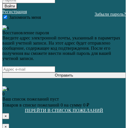
Войти
Регистрация
Забыли пароль?
Запомнить меня
Восстановление пароля
Введите адрес электронной почты, указанный в параметрах
вашей учетной записи. На этот адрес будет отправлено
сообщение, содержащее код подтверждения. После его
получения вы сможете ввести новый пароль для вашей
учетной записи.
Отправить
0
Ваш список пожеланий пуст
Товаров в списке пожеланий
0
на сумму
0 ₽
ПЕРЕЙТИ В СПИСОК ПОЖЕЛАНИЙ
×
×