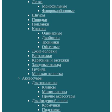
Лески
Монофильные
Флюрокарбоновые
Шнуры
Поводки
Поплавки
Крючки
Одинарные
Двойники
Тройники
Офсетные
Джиг-головки
Вертлюжки
Карабины и застежки
Заводные кольца
Грузила
Морская оснастка
Аксессуары
Для троллинга
Клипсы
Минипланеры
Прочие аксессуары
Для фидерной ловли
Кормушки
Подставки