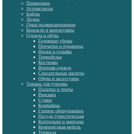
Прикормки
Аттрактанты
Бойлы
Лодки
Очки поляризационные
Бинокли и монокуляры
Одежда и обувь
Головные уборы
Перчатки и рукавицы
Носки и гольфы
Термобелье
Костюмы
Верхняя одежда
Спасательные жилеты
Обувь и аксессуары
Товары для туризма
Палатки и тенты
Рюкзаки
Сумки
Комбайны
Газовое оборудование
Посуда туристическая
Коптильни и мангалы
Кемпинговая мебель
Термосы