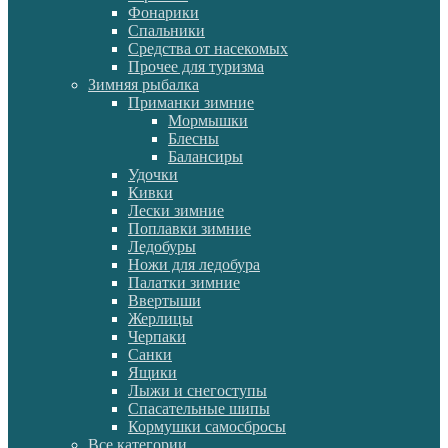
Фонарики
Спальники
Средства от насекомых
Прочее для туризма
Зимняя рыбалка
Приманки зимние
Мормышки
Блесны
Балансиры
Удочки
Кивки
Лески зимние
Поплавки зимние
Ледобуры
Ножи для ледобура
Палатки зимние
Ввертыши
Жерлицы
Черпаки
Санки
Ящики
Лыжи и снегоступы
Спасательные шипы
Кормушки самосбросы
Все категории