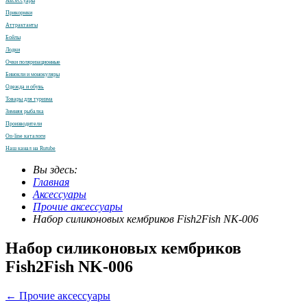
Аксессуары
Прикормки
Аттрактанты
Бойлы
Лодки
Очки поляризационные
Бинокли и монокуляры
Одежда и обувь
Товары для туризма
Зимняя рыбалка
Производители
On-line каталоги
Наш канал на Rutube
Вы здесь:
Главная
Аксессуары
Прочие аксессуары
Набор силиконовых кембриков Fish2Fish NK-006
Набор силиконовых кембриков
Fish2Fish NK-006
← Прочие аксессуары