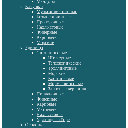
Мандулы
Катушки
Мультипликаторные
Безынерционные
Проводочные
Нахлыстовые
Фидерные
Карповые
Морские
Удилища
Спиннинговые
Штекерные
Телескопические
Троллинговые
Морские
Кастинговые
Мормышинговые
Запасные вершинки
Поплавочные
Фидерные
Карповые
Матчевые
Нахлыстовые
Удилище в сборе
Оснастка