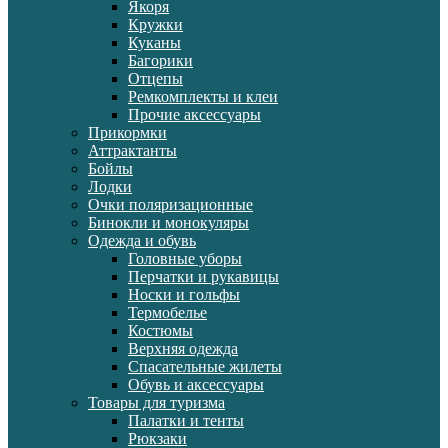
Якоря
Кружки
Куканы
Багорики
Отцепы
Ремкомплекты и клеи
Прочие аксессуары
Прикормки
Аттрактанты
Бойлы
Лодки
Очки поляризационные
Бинокли и монокуляры
Одежда и обувь
Головные уборы
Перчатки и рукавицы
Носки и гольфы
Термобелье
Костюмы
Верхняя одежда
Спасательные жилеты
Обувь и аксессуары
Товары для туризма
Палатки и тенты
Рюкзаки