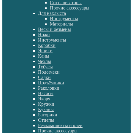
Сигнализаторы
Прочие аксессуары
Для нахлыста
Инструменты
Материалы
Весы и безмены
Ножи
Инструменты
Коробки
Ящики
Каны
Чехлы
Тубусы
Подсачеки
Садки
Подъёмники
Раколовки
Насосы
Якоря
Кружки
Куканы
Багорики
Отцепы
Ремкомплекты и клеи
Прочие аксессуары