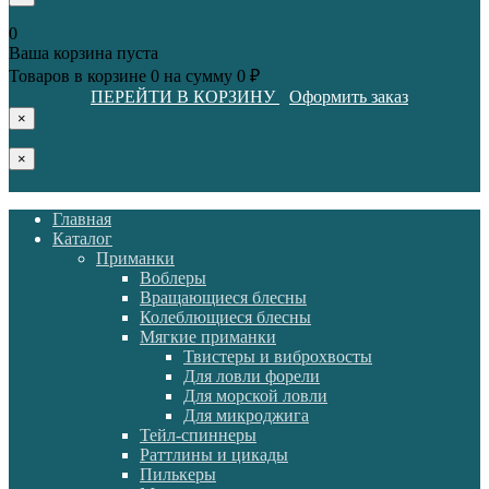
0
Ваша корзина пуста
Товаров в корзине
0
на сумму
0 ₽
ПЕРЕЙТИ В КОРЗИНУ
Оформить заказ
×
×
Главная
Каталог
Приманки
Воблеры
Вращающиеся блесны
Колеблющиеся блесны
Мягкие приманки
Твистеры и виброхвосты
Для ловли форели
Для морской ловли
Для микроджига
Тейл-спиннеры
Раттлины и цикады
Пилькеры