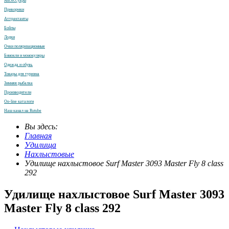
Аксессуары
Прикормки
Аттрактанты
Бойлы
Лодки
Очки поляризационные
Бинокли и монокуляры
Одежда и обувь
Товары для туризма
Зимняя рыбалка
Производители
On-line каталоги
Наш канал на Rutube
Вы здесь:
Главная
Удилища
Нахлыстовые
Удилище нахлыстовое Surf Master 3093 Master Fly 8 class
292
Удилище нахлыстовое Surf Master 3093
Master Fly 8 class 292