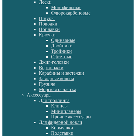
Лески
Монофильные
Флюрокарбоновые
Шнуры
Поводки
Поплавки
Крючки
Одинарные
Двойники
Тройники
Офсетные
Джиг-головки
Вертлюжки
Карабины и застежки
Заводные кольца
Грузила
Морская оснастка
Аксессуары
Для троллинга
Клипсы
Минипланеры
Прочие аксессуары
Для фидерной ловли
Кормушки
Подставки