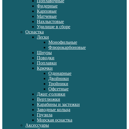
Поплавочные
Фидерные
Карповые
Матчевые
Нахлыстовые
Удилище в сборе
Оснастка
Лески
Монофильные
Флюрокарбоновые
Шнуры
Поводки
Поплавки
Крючки
Одинарные
Двойники
Тройники
Офсетные
Джиг-головки
Вертлюжки
Карабины и застежки
Заводные кольца
Грузила
Морская оснастка
Аксессуары