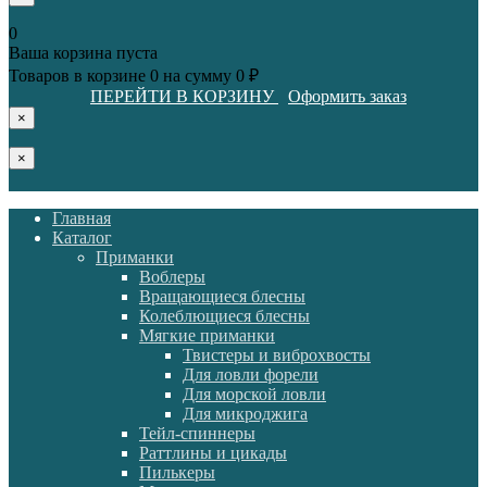
0
Ваша корзина пуста
Товаров в корзине
0
на сумму
0 ₽
ПЕРЕЙТИ В КОРЗИНУ
Оформить заказ
×
×
Главная
Каталог
Приманки
Воблеры
Вращающиеся блесны
Колеблющиеся блесны
Мягкие приманки
Твистеры и виброхвосты
Для ловли форели
Для морской ловли
Для микроджига
Тейл-спиннеры
Раттлины и цикады
Пилькеры