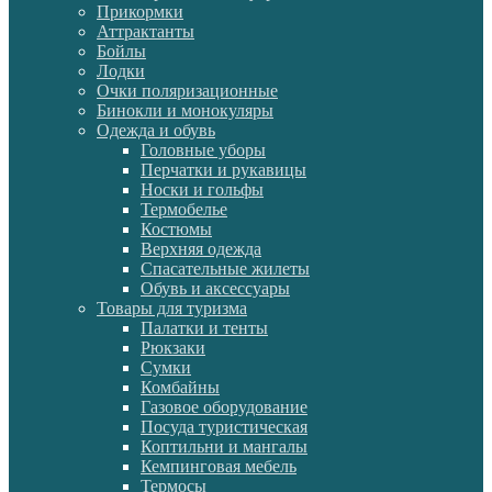
Прикормки
Аттрактанты
Бойлы
Лодки
Очки поляризационные
Бинокли и монокуляры
Одежда и обувь
Головные уборы
Перчатки и рукавицы
Носки и гольфы
Термобелье
Костюмы
Верхняя одежда
Спасательные жилеты
Обувь и аксессуары
Товары для туризма
Палатки и тенты
Рюкзаки
Сумки
Комбайны
Газовое оборудование
Посуда туристическая
Коптильни и мангалы
Кемпинговая мебель
Термосы