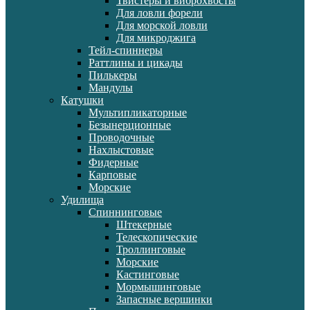
Твистеры и виброхвосты
Для ловли форели
Для морской ловли
Для микроджига
Тейл-спиннеры
Раттлины и цикады
Пилькеры
Мандулы
Катушки
Мультипликаторные
Безынерционные
Проводочные
Нахлыстовые
Фидерные
Карповые
Морские
Удилища
Спиннинговые
Штекерные
Телескопические
Троллинговые
Морские
Кастинговые
Мормышинговые
Запасные вершинки