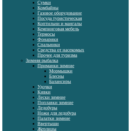
Сумки
Комбайны
Газовое оборудование
Посуда туристическая
Коптильни и мангалы
Кемпинговая мебель
Термосы
Фонарики
Спальники
Средства от насекомых
Прочее для туризма
Зимняя рыбалка
Приманки зимние
Мормышки
Блесны
Балансиры
Удочки
Кивки
Лески зимние
Поплавки зимние
Ледобуры
Ножи для ледобура
Палатки зимние
Ввертыши
Жерлицы