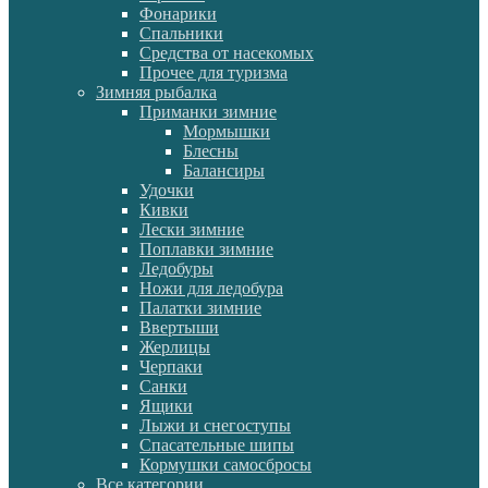
Фонарики
Спальники
Средства от насекомых
Прочее для туризма
Зимняя рыбалка
Приманки зимние
Мормышки
Блесны
Балансиры
Удочки
Кивки
Лески зимние
Поплавки зимние
Ледобуры
Ножи для ледобура
Палатки зимние
Ввертыши
Жерлицы
Черпаки
Санки
Ящики
Лыжи и снегоступы
Спасательные шипы
Кормушки самосбросы
Все категории