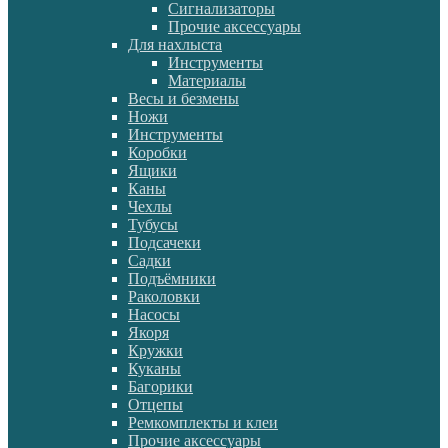
Сигнализаторы
Прочие аксессуары
Для нахлыста
Инструменты
Материалы
Весы и безмены
Ножи
Инструменты
Коробки
Ящики
Каны
Чехлы
Тубусы
Подсачеки
Садки
Подъёмники
Раколовки
Насосы
Якоря
Кружки
Куканы
Багорики
Отцепы
Ремкомплекты и клеи
Прочие аксессуары