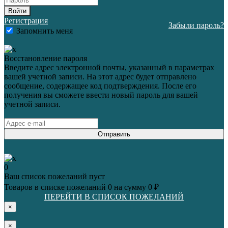
Войти
Регистрация
Забыли пароль?
Запомнить меня
Восстановление пароля
Введите адрес электронной почты, указанный в параметрах
вашей учетной записи. На этот адрес будет отправлено
сообщение, содержащее код подтверждения. После его
получения вы сможете ввести новый пароль для вашей
учетной записи.
Отправить
0
Ваш список пожеланий пуст
Товаров в списке пожеланий
0
на сумму
0 ₽
ПЕРЕЙТИ В СПИСОК ПОЖЕЛАНИЙ
×
×