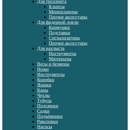
Для троллинга
Клипсы
Минипланеры
Прочие аксессуары
Для фидерной ловли
Кормушки
Подставки
Сигнализаторы
Прочие аксессуары
Для нахлыста
Инструменты
Материалы
Весы и безмены
Ножи
Инструменты
Коробки
Ящики
Каны
Чехлы
Тубусы
Подсачеки
Садки
Подъёмники
Раколовки
Насосы