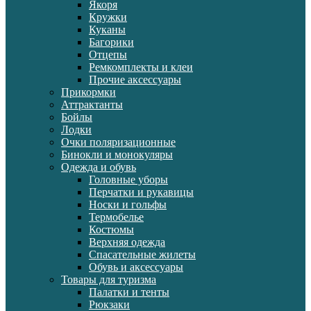
Якоря
Кружки
Куканы
Багорики
Отцепы
Ремкомплекты и клеи
Прочие аксессуары
Прикормки
Аттрактанты
Бойлы
Лодки
Очки поляризационные
Бинокли и монокуляры
Одежда и обувь
Головные уборы
Перчатки и рукавицы
Носки и гольфы
Термобелье
Костюмы
Верхняя одежда
Спасательные жилеты
Обувь и аксессуары
Товары для туризма
Палатки и тенты
Рюкзаки