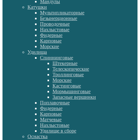
Мандулы
Катушки
Мультипликаторные
Безынерционные
Проводочные
Нахлыстовые
Фидерные
Карповые
Морские
Удилища
Спиннинговые
Штекерные
Телескопические
Троллинговые
Морские
Кастинговые
Мормышинговые
Запасные вершинки
Поплавочные
Фидерные
Карповые
Матчевые
Нахлыстовые
Удилище в сборе
Оснастка