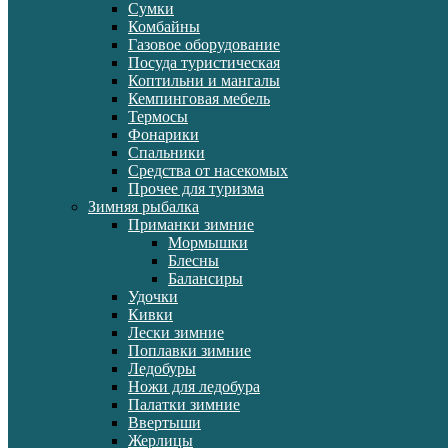
Сумки
Комбайны
Газовое оборудование
Посуда туристическая
Коптильни и мангалы
Кемпинговая мебель
Термосы
Фонарики
Спальники
Средства от насекомых
Прочее для туризма
Зимняя рыбалка
Приманки зимние
Мормышки
Блесны
Балансиры
Удочки
Кивки
Лески зимние
Поплавки зимние
Ледобуры
Ножи для ледобура
Палатки зимние
Ввертыши
Жерлицы