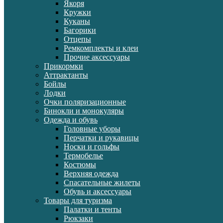
Якоря
Кружки
Куканы
Багорики
Отцепы
Ремкомплекты и клеи
Прочие аксессуары
Прикормки
Аттрактанты
Бойлы
Лодки
Очки поляризационные
Бинокли и монокуляры
Одежда и обувь
Головные уборы
Перчатки и рукавицы
Носки и гольфы
Термобелье
Костюмы
Верхняя одежда
Спасательные жилеты
Обувь и аксессуары
Товары для туризма
Палатки и тенты
Рюкзаки