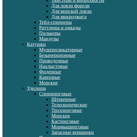
Твистеры и виброхвосты
Для ловли форели
Для морской ловли
Для микроджига
Тейл-спиннеры
Раттлины и цикады
Пилькеры
Мандулы
Катушки
Мультипликаторные
Безынерционные
Проводочные
Нахлыстовые
Фидерные
Карповые
Морские
Удилища
Спиннинговые
Штекерные
Телескопические
Троллинговые
Морские
Кастинговые
Мормышинговые
Запасные вершинки