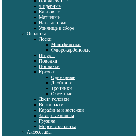
Поплавочные
Фидерные
Карповые
Матчевые
Нахлыстовые
Удилище в сборе
Оснастка
Лески
Монофильные
Флюрокарбоновые
Шнуры
Поводки
Поплавки
Крючки
Одинарные
Двойники
Тройники
Офсетные
Джиг-головки
Вертлюжки
Карабины и застежки
Заводные кольца
Грузила
Морская оснастка
Аксессуары