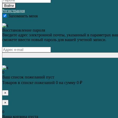
Войти
Регистрация
Запомнить меня
Восстановление пароля
Введите адрес электронной почты, указанный в параметрах ваш
сможете ввести новый пароль для вашей учетной записи.
0
Ваш список пожеланий пуст
Товаров в списке пожеланий
0
на сумму
0 ₽
×
×
0
Ваша корзина пуста