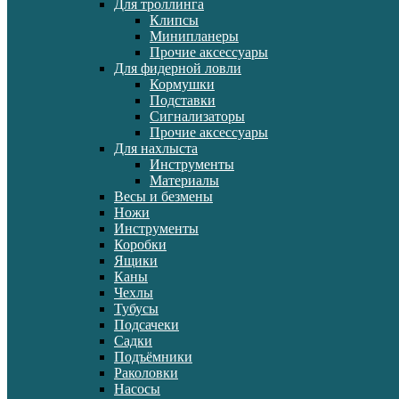
Для троллинга
Клипсы
Минипланеры
Прочие аксессуары
Для фидерной ловли
Кормушки
Подставки
Сигнализаторы
Прочие аксессуары
Для нахлыста
Инструменты
Материалы
Весы и безмены
Ножи
Инструменты
Коробки
Ящики
Каны
Чехлы
Тубусы
Подсачеки
Садки
Подъёмники
Раколовки
Насосы