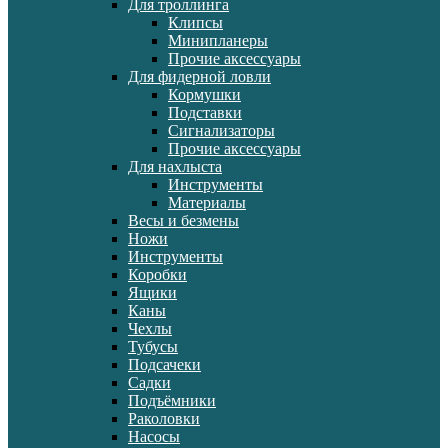
Для троллинга
Клипсы
Минипланеры
Прочие аксессуары
Для фидерной ловли
Кормушки
Подставки
Сигнализаторы
Прочие аксессуары
Для нахлыста
Инструменты
Материалы
Весы и безмены
Ножи
Инструменты
Коробки
Ящики
Каны
Чехлы
Тубусы
Подсачеки
Садки
Подъёмники
Раколовки
Насосы