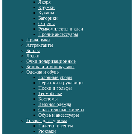
Якоря
Кружки
Куканы
Багорики
Отцепы
Ремкомплекты и клеи
Прочие аксессуары
Прикормки
Аттрактанты
Бойлы
Лодки
Очки поляризационные
Бинокли и монокуляры
Одежда и обувь
Головные уборы
Перчатки и рукавицы
Носки и гольфы
Термобелье
Костюмы
Верхняя одежда
Спасательные жилеты
Обувь и аксессуары
Товары для туризма
Палатки и тенты
Рюкзаки