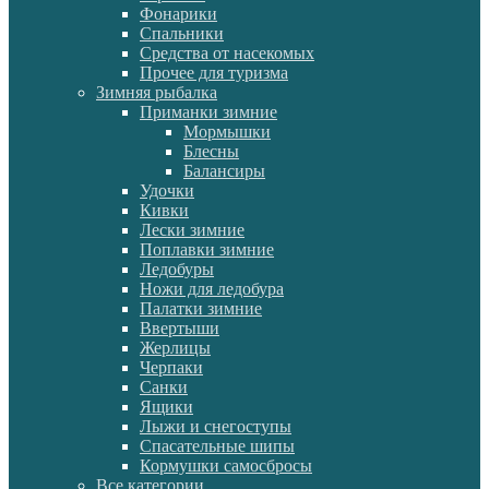
Фонарики
Спальники
Средства от насекомых
Прочее для туризма
Зимняя рыбалка
Приманки зимние
Мормышки
Блесны
Балансиры
Удочки
Кивки
Лески зимние
Поплавки зимние
Ледобуры
Ножи для ледобура
Палатки зимние
Ввертыши
Жерлицы
Черпаки
Санки
Ящики
Лыжи и снегоступы
Спасательные шипы
Кормушки самосбросы
Все категории