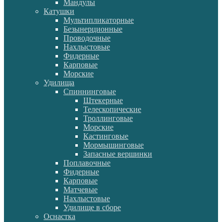
Мандулы
Катушки
Мультипликаторные
Безынерционные
Проводочные
Нахлыстовые
Фидерные
Карповые
Морские
Удилища
Спиннинговые
Штекерные
Телескопические
Троллинговые
Морские
Кастинговые
Мормышинговые
Запасные вершинки
Поплавочные
Фидерные
Карповые
Матчевые
Нахлыстовые
Удилище в сборе
Оснастка