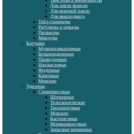
Твистеры и виброхвосты
Для ловли форели
Для морской ловли
Для микроджига
Тейл-спиннеры
Раттлины и цикады
Пилькеры
Мандулы
Катушки
Мультипликаторные
Безынерционные
Проводочные
Нахлыстовые
Фидерные
Карповые
Морские
Удилища
Спиннинговые
Штекерные
Телескопические
Троллинговые
Морские
Кастинговые
Мормышинговые
Запасные вершинки