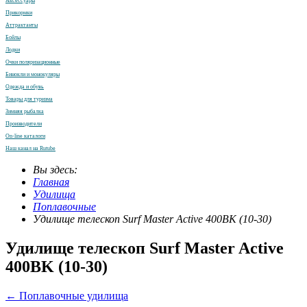
Аксессуары
Прикормки
Аттрактанты
Бойлы
Лодки
Очки поляризационные
Бинокли и монокуляры
Одежда и обувь
Товары для туризма
Зимняя рыбалка
Производители
On-line каталоги
Наш канал на Rutube
Вы здесь:
Главная
Удилища
Поплавочные
Удилище телескоп Surf Master Active 400BK (10-30)
Удилище телескоп Surf Master Active
400BK (10-30)
← Поплавочные удилища