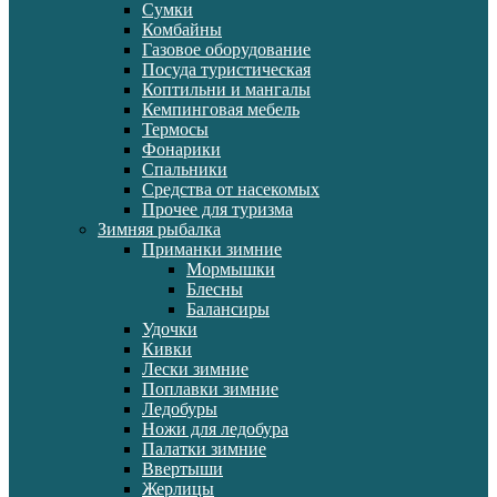
Сумки
Комбайны
Газовое оборудование
Посуда туристическая
Коптильни и мангалы
Кемпинговая мебель
Термосы
Фонарики
Спальники
Средства от насекомых
Прочее для туризма
Зимняя рыбалка
Приманки зимние
Мормышки
Блесны
Балансиры
Удочки
Кивки
Лески зимние
Поплавки зимние
Ледобуры
Ножи для ледобура
Палатки зимние
Ввертыши
Жерлицы