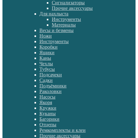
Сигнализаторы
Прочие аксессуары
Для нахлыста
Инструменты
Материалы
Весы и безмены
Ножи
Инструменты
Коробки
Ящики
Каны
Чехлы
Тубусы
Подсачеки
Садки
Подъёмники
Раколовки
Насосы
Якоря
Кружки
Куканы
Багорики
Отцепы
Ремкомплекты и клеи
Прочие аксессуары