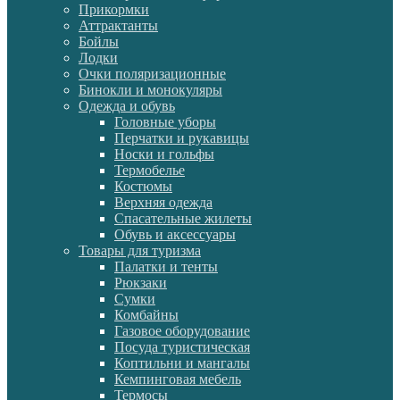
Прикормки
Аттрактанты
Бойлы
Лодки
Очки поляризационные
Бинокли и монокуляры
Одежда и обувь
Головные уборы
Перчатки и рукавицы
Носки и гольфы
Термобелье
Костюмы
Верхняя одежда
Спасательные жилеты
Обувь и аксессуары
Товары для туризма
Палатки и тенты
Рюкзаки
Сумки
Комбайны
Газовое оборудование
Посуда туристическая
Коптильни и мангалы
Кемпинговая мебель
Термосы