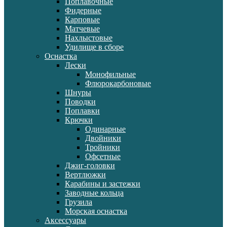
Поплавочные
Фидерные
Карповые
Матчевые
Нахлыстовые
Удилище в сборе
Оснастка
Лески
Монофильные
Флюрокарбоновые
Шнуры
Поводки
Поплавки
Крючки
Одинарные
Двойники
Тройники
Офсетные
Джиг-головки
Вертлюжки
Карабины и застежки
Заводные кольца
Грузила
Морская оснастка
Аксессуары