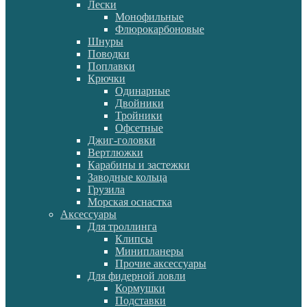
Лески
Монофильные
Флюрокарбоновые
Шнуры
Поводки
Поплавки
Крючки
Одинарные
Двойники
Тройники
Офсетные
Джиг-головки
Вертлюжки
Карабины и застежки
Заводные кольца
Грузила
Морская оснастка
Аксессуары
Для троллинга
Клипсы
Минипланеры
Прочие аксессуары
Для фидерной ловли
Кормушки
Подставки