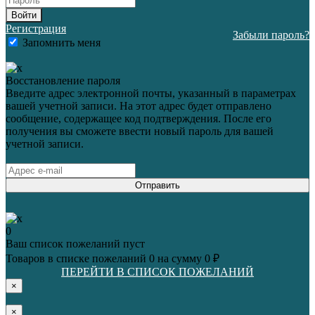
Войти
Регистрация
Забыли пароль?
Запомнить меня
Восстановление пароля
Введите адрес электронной почты, указанный в параметрах
вашей учетной записи. На этот адрес будет отправлено
сообщение, содержащее код подтверждения. После его
получения вы сможете ввести новый пароль для вашей
учетной записи.
Отправить
0
Ваш список пожеланий пуст
Товаров в списке пожеланий
0
на сумму
0 ₽
ПЕРЕЙТИ В СПИСОК ПОЖЕЛАНИЙ
×
×