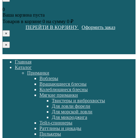
0
Ваша корзина пуста
Товаров в корзине
0
на сумму
0 ₽
ПЕРЕЙТИ В КОРЗИНУ
Оформить заказ
×
×
Главная
Каталог
Приманки
Воблеры
Вращающиеся блесны
Колеблющиеся блесны
Мягкие приманки
Твистеры и виброхвосты
Для ловли форели
Для морской ловли
Для микроджига
Тейл-спиннеры
Раттлины и цикады
Пилькеры