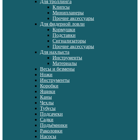
Для троллинга
Клипсы
Минипланеры
Прочие аксессуары
Для фидерной ловли
Кормушки
Подставки
Сигнализаторы
Прочие аксессуары
Для нахлыста
Инструменты
Материалы
Весы и безмены
Ножи
Инструменты
Коробки
Ящики
Каны
Чехлы
Тубусы
Подсачеки
Садки
Подъёмники
Раколовки
Насосы