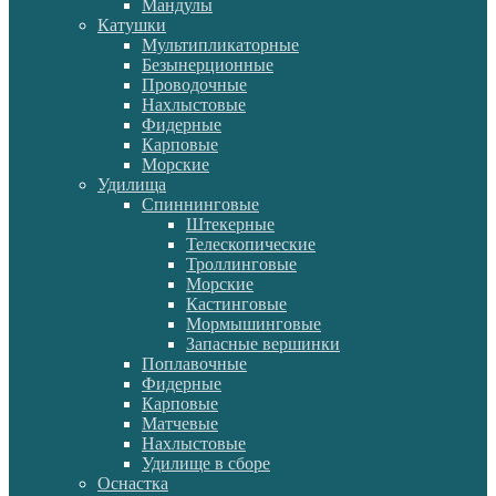
Мандулы
Катушки
Мультипликаторные
Безынерционные
Проводочные
Нахлыстовые
Фидерные
Карповые
Морские
Удилища
Спиннинговые
Штекерные
Телескопические
Троллинговые
Морские
Кастинговые
Мормышинговые
Запасные вершинки
Поплавочные
Фидерные
Карповые
Матчевые
Нахлыстовые
Удилище в сборе
Оснастка