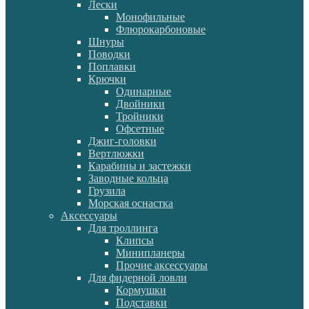
Лески
Монофильные
Флюрокарбоновые
Шнуры
Поводки
Поплавки
Крючки
Одинарные
Двойники
Тройники
Офсетные
Джиг-головки
Вертлюжки
Карабины и застежки
Заводные кольца
Грузила
Морская оснастка
Аксессуары
Для троллинга
Клипсы
Минипланеры
Прочие аксессуары
Для фидерной ловли
Кормушки
Подставки