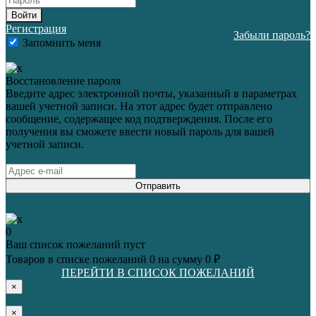
Войти
Регистрация
Забыли пароль?
Запомнить меня
Восстановление пароля
Введите адрес электронной почты, указанный в параметрах
вашей учетной записи. На этот адрес будет отправлено
сообщение, содержащее код подтверждения. После его
получения вы сможете ввести новый пароль для вашей
учетной записи.
Отправить
0
Ваш список пожеланий пуст
Товаров в списке пожеланий
0
на сумму
0 ₽
ПЕРЕЙТИ В СПИСОК ПОЖЕЛАНИЙ
×
×