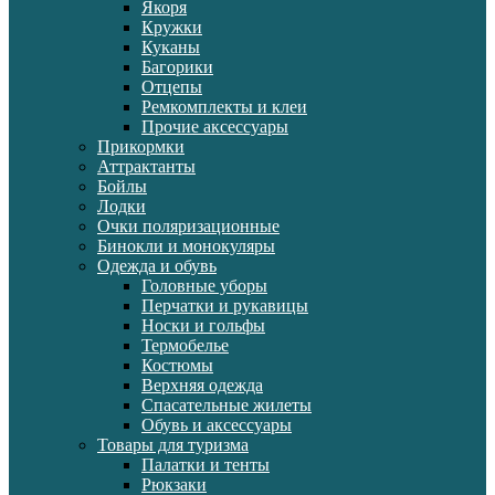
Якоря
Кружки
Куканы
Багорики
Отцепы
Ремкомплекты и клеи
Прочие аксессуары
Прикормки
Аттрактанты
Бойлы
Лодки
Очки поляризационные
Бинокли и монокуляры
Одежда и обувь
Головные уборы
Перчатки и рукавицы
Носки и гольфы
Термобелье
Костюмы
Верхняя одежда
Спасательные жилеты
Обувь и аксессуары
Товары для туризма
Палатки и тенты
Рюкзаки