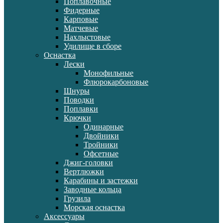
Поплавочные
Фидерные
Карповые
Матчевые
Нахлыстовые
Удилище в сборе
Оснастка
Лески
Монофильные
Флюрокарбоновые
Шнуры
Поводки
Поплавки
Крючки
Одинарные
Двойники
Тройники
Офсетные
Джиг-головки
Вертлюжки
Карабины и застежки
Заводные кольца
Грузила
Морская оснастка
Аксессуары