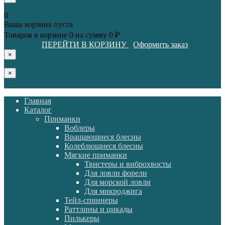
0
Ваша корзина пуста
Товаров в корзине
0
на сумму
0 ₽
ПЕРЕЙТИ В КОРЗИНУ
Оформить заказ
×
×
Главная
Каталог
Приманки
Воблеры
Вращающиеся блесны
Колеблющиеся блесны
Мягкие приманки
Твистеры и виброхвосты
Для ловли форели
Для морской ловли
Для микроджига
Тейл-спиннеры
Раттлины и цикады
Пилькеры