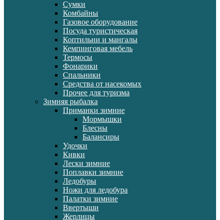
Сумки
Комбайны
Газовое оборудование
Посуда туристическая
Коптильни и мангалы
Кемпинговая мебель
Термосы
Фонарики
Спальники
Средства от насекомых
Прочее для туризма
Зимняя рыбалка
Приманки зимние
Мормышки
Блесны
Балансиры
Удочки
Кивки
Лески зимние
Поплавки зимние
Ледобуры
Ножи для ледобура
Палатки зимние
Ввертыши
Жерлицы