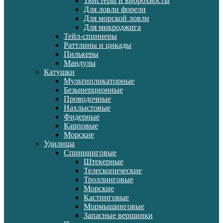
Твистеры и виброхвосты
Для ловли форели
Для морской ловли
Для микроджига
Тейл-спиннеры
Раттлины и цикады
Пилькеры
Мандулы
Катушки
Мультипликаторные
Безынерционные
Проводочные
Нахлыстовые
Фидерные
Карповые
Морские
Удилища
Спиннинговые
Штекерные
Телескопические
Троллинговые
Морские
Кастинговые
Мормышинговые
Запасные вершинки