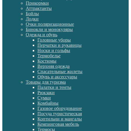
Прикормки
Аттрактанты
Бойлы
Лодки
Очки поляризационные
Бинокли и монокуляры
Одежда и обувь
Головные уборы
Перчатки и рукавицы
Носки и гольфы
Термобелье
Костюмы
Верхняя одежда
Спасательные жилеты
Обувь и аксессуары
Товары для туризма
Палатки и тенты
Рюкзаки
Сумки
Комбайны
Газовое оборудование
Посуда туристическая
Коптильни и мангалы
Кемпинговая мебель
Термосы