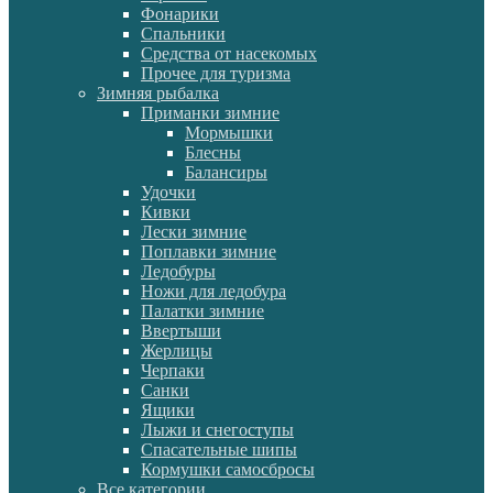
Фонарики
Спальники
Средства от насекомых
Прочее для туризма
Зимняя рыбалка
Приманки зимние
Мормышки
Блесны
Балансиры
Удочки
Кивки
Лески зимние
Поплавки зимние
Ледобуры
Ножи для ледобура
Палатки зимние
Ввертыши
Жерлицы
Черпаки
Санки
Ящики
Лыжи и снегоступы
Спасательные шипы
Кормушки самосбросы
Все категории