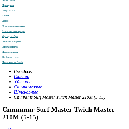
Аксессуары
Прикормки
Аттрактанты
Бойлы
Лодки
Очки поляризационные
Бинокли и монокуляры
Одежда и обувь
Товары для туризма
Зимняя рыбалка
Производители
On-line каталоги
Наш канал на Rutube
Вы здесь:
Главная
Удилища
Спиннинговые
Штекерные
Спиннинг Surf Master Twich Master 210M (5-15)
Спиннинг Surf Master Twich Master
210M (5-15)