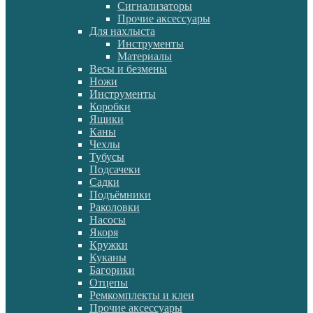
Сигнализаторы
Прочие аксессуары
Для нахлыста
Инструменты
Материалы
Весы и безмены
Ножи
Инструменты
Коробки
Ящики
Каны
Чехлы
Тубусы
Подсачеки
Садки
Подъёмники
Раколовки
Насосы
Якоря
Кружки
Куканы
Багорики
Отцепы
Ремкомплекты и клеи
Прочие аксессуары